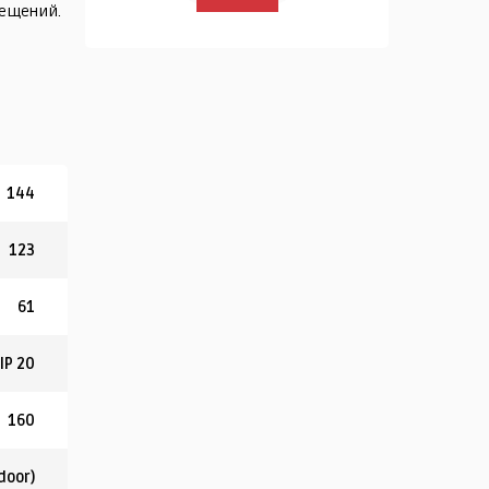
мещений.
144
123
61
IP 20
160
door)