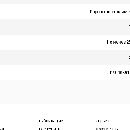
Порошково-полиме
Не менее 2
п/э паке
Публикации
Сервис
ия
Где купить
Документы