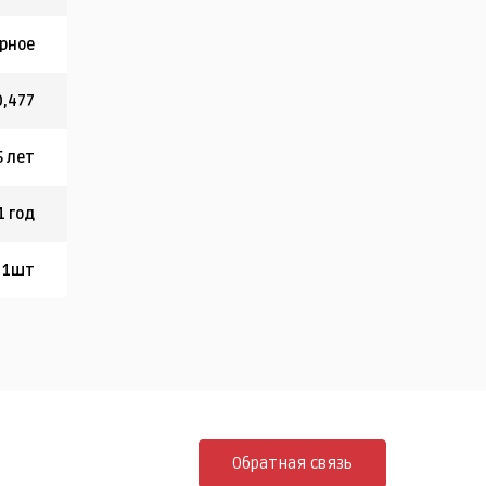
рное
0,477
5 лет
1 год
т 1шт
Обратная связь